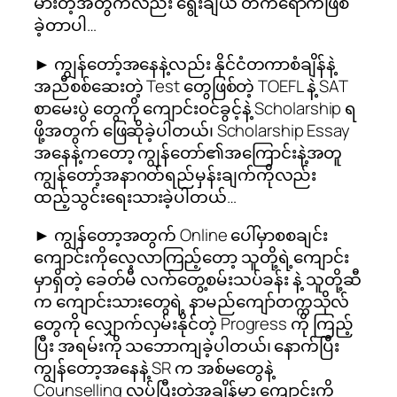
မားတဲ့အတွက်လည်း ရွေးချယ် တက်ရောက်ဖြစ်
ခဲ့တာပါ…
► ကျွန်တော့်အနေနဲ့လည်း နိုင်ငံတကာစံချိန်နဲ့
အညီစစ်ဆေးတဲ့ Test တွေဖြစ်တဲ့ TOEFL နဲ့ SAT
စာမေးပွဲ တွေကို ကျောင်းဝင်ခွင့်နဲ့ Scholarship ရ
ဖို့အတွက် ဖြေဆိုခဲ့ပါတယ်၊ Scholarship Essay
အနေနဲ့ကတော့ ကျွန်တော်၏အကြောင်းနဲ့အတူ
ကျွန်တော့်အနာဂတ်ရည်မှန်းချက်ကိုလည်း
ထည့်သွင်းရေးသားခဲ့ပါတယ်…
► ကျွန်တော့အတွက် Online ပေါ်မှာစစချင်း
ကျောင်းကိုလေ့လာကြည့်တော့ သူတို့ရဲ့ကျောင်း
မှာရှိတဲ့ ခေတ်မီ လက်တွေ့စမ်းသပ်ခန်း နဲ့ သူတို့ဆီ
က ကျောင်းသားတွေရဲ့ နာမည်ကျော်တက္ကသိုလ်
တွေကို လျှောက်လှမ်းနိုင်တဲ့ Progress ကို ကြည့်
ပြီး အရမ်းကို သဘောကျခဲ့ပါတယ်၊ နောက်ပြီး
ကျွန်တော့အနေနဲ့ SR က အစ်မတွေနဲ့
Counselling လုပ်ပြီးတဲ့အချိန်မှာ ကျောင်းကို