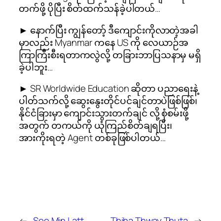
တက်ဖို့ ပိုပြီး စိတ်ထက်သန်ခဲ့ပါတယ်…
► နောက်ပြီး ကျွန်တော့် ဒီကျောင်းကိုလာတဲ့အခါ
မှာလည်း Myanmar ကနေ US ကို လေယာဉ်အ
ကြာကြီးစီးရတာကလွဲလို့ တခြားဘာပြသနာမှ မရှိ
ခဲ့ပါဘူး…
► SR Worldwide Education ဆိုတာ ပညာရေးနဲ့
ပါတ်သက်လို့ ဆွေးနွေးတိုင်ပင်ချင်တာပဲဖြစ်ဖြစ်၊
နိုင်ငံခြားမှာ ကျောင်းသွားတက်ချင် လို့ စုံစမ်းဖို့
အတွက် တကယ်ကို ယုံကြည်စိတ်ချရပြီး၊
အားကိုးရတဲ့ Agent တစ်ခုဖြစ်ပါတယ်…
←
Soe Min Latt
Thiha Thway Thuta
→