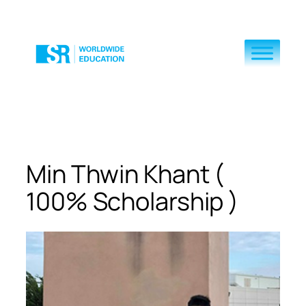
Skip
to
content
Min Thwin Khant (
100% Scholarship )