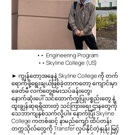
•• Engineering Program
•• Skyline College (US)
► ကျွန်တော့အနေနဲ့ Skyline College ကို တက်
ရောက်ဖို့ရွေးချယ်ဖြစ်ခဲ့တာကတော့ ကျောင်းမှာ
ခေတ်မီ လက်တွေ့စမ်းသပ်ခန်းတွေ၊
နောက်ဆုံးပေါ် သင်ထောက်ကူပြုပစ္စည်းတွေ နဲ့
ထူးချွန်ဆုရရှိထားတဲ့ သင်ကြားရေး ဌာနတွေကို
သေဘာကျနှစ်သက်လို့ပါ။ နောက်ပြီး Skyline
College ကတစ်ဆင့် နာမည်ကျော် ထိပ်တန်း
တက္ကသိုလ်တွေကို Transfer လုပ်နိုင်တဲ့နှုန်း မြင့်