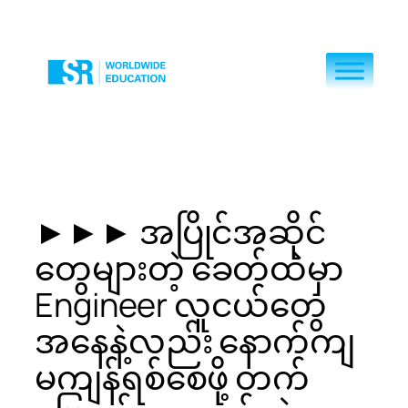
Skip
to
content
►►► အပြိုင်အဆိုင်
တွေများတဲ့ ခေတ်ထဲမှာ
Engineer လူငယ်တွေ
အနေနဲ့လည်း နောက်ကျ
မကျန်ရစ်စေဖို့ တက်