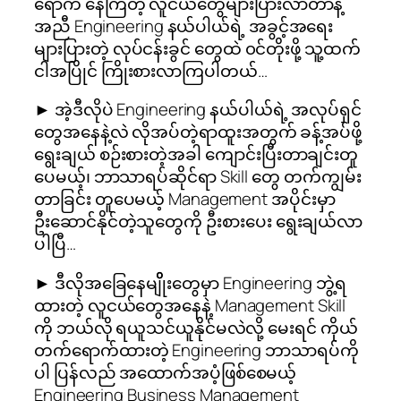
ရောက် နေကြတဲ့ လူငယ်တွေများပြားလာတာနဲ့
အညီ Engineering နယ်ပါယ်ရဲ့ အခွင့်အရေး
များပြားတဲ့ လုပ်ငန်းခွင် တွေထဲ ၀င်တိုးဖို့ သူ့ထက်
ငါအပြိုင် ကြိုးစားလာကြပါတယ်…
► အဲ့ဒီလိုပဲ Engineering နယ်ပါယ်ရဲ့ အလုပ်ရှင်
တွေအနေနဲ့လဲ လိုအပ်တဲ့ရာထူးအတွက် ခန့်အပ်ဖို့
ရွေးချယ် စဉ်းစားတဲ့အခါ ကျောင်းပြီးတာချင်းတူ
ပေမယ့်၊ ဘာသာရပ်ဆိုင်ရာ Skill တွေ တက်ကျွမ်း
တာခြင်း တူပေမယ့် Management အပိုင်းမှာ
ဦးဆောင်နိုင်တဲ့သူတွေကို ဦးစားပေး ရွေးချယ်လာ
ပါပြီ…
► ဒီလိုအခြေနေမျိိုးတွေမှာ Engineering ဘွဲ့ရ
ထားတဲ့ လူငယ်တွေအနေနဲ့ Management Skill
ကို ဘယ်လို ရယူသင်ယူနိုင်မလဲလို့ မေးရင် ကိုယ်
တက်ရောက်ထားတဲ့ Engineering ဘာသာရပ်ကို
ပါ ပြန်လည် အထောက်အပံ့ဖြစ်စေမယ့်
Engineering Business Management