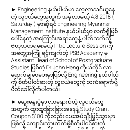
► Engineering နယ်ပါယ်မှာ လေ့လာသင်ယူနေ
တဲ့ လူငယ်တွေအတွက် အခုလာမယ့် 4.8.2018 (
Saturday ) မှာဆိုရင် Engineering Myanmar
Management Institute နယ်ပါယ်မှာ လက်ရှိဖြစ်
ပေါ်နေတဲ့ အကြောင်းအရာတွေနဲ့ ပါတ်သက်လို့
ဗဟုသုတရစေမယ့် Intro Lecture Session ကို
အတွေ့အကြုံ ရင့်ကျက်တဲ့ PSB Academy မှ
Assistant Head of School of Postgraduate
Studies ဖြစ်တဲ့ Dr. John Heng ကိုယ်တိုင် လာ
ရောက်မျှဝေပေးမှာဖြစ်လို့ Engineering နယ်ပါယ်
ကို စိတ်ပါ၀င်စားတဲ့ လူငယ်တွေကို တက်ရောက်ဖို့
ဖိတ်ခေါ်လိုက်ပါတယ်။
► ဆွေးနွေးပွဲမှာ လာရောက်တဲ့ လူငယ်တွေ
အတွက် ထူးထူးခြားခြားအနေနဲ့ Study Grant
Coupon $100 ကိုလည်း ပေးအပ်ချီးမြှင့်သွားမှာ
ဖြစ်လို့ ကျောင်းသွားတက်ဖို့စိတ်ပါ၀င်စားတဲ့