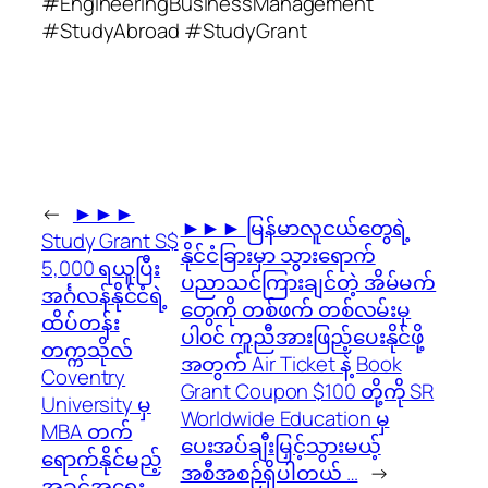
#EngineeringBusinessManagement
#StudyAbroad #StudyGrant
←
►►►
►►► မြန်မာလူငယ်တွေရဲ့
Study Grant S$
နိုင်ငံခြားမှာ သွားရောက်
5,000 ရယူပြီး
ပညာသင်ကြားချင်တဲ့ အိမ်မက်
အင်္ဂလန်နိုင်ငံရဲ့
တွေကို တစ်ဖက် တစ်လမ်းမှ
ထိပ်တန်း
ပါဝင် ကူညီအားဖြည့်ပေးနိုင်ဖို့
တက္ကသိုလ်
အတွက် Air Ticket နဲ့ Book
Coventry
Grant Coupon $100 တို့ကို SR
University မှ
Worldwide Education မှ
MBA တက်
ပေးအပ်ချီးမြှင့်သွားမယ့်
ရောက်နိုင်မည့်
အစီအစဉ်ရှိပါတယ် …
→
အခွင့်အရေး