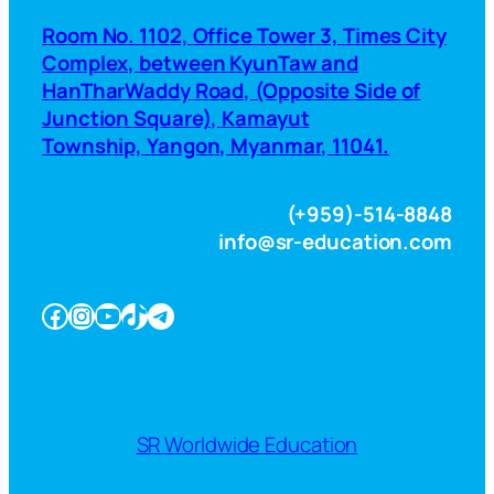
Room No. 1102, Office Tower 3, Times City
Complex, between KyunTaw and
HanTharWaddy Road, (Opposite Side of
Junction Square), Kamayut
Township, Yangon, Myanmar, 11041.
(+959)-514-8848
info@sr-education.com
Facebook
Instagram
YouTube
TikTok
Telegram
SR Worldwide Education