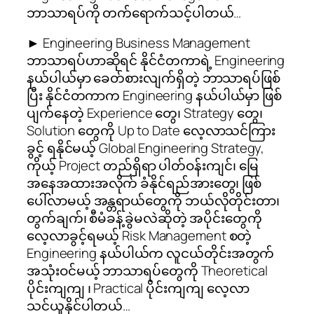
ဘာသာရပ်ကို တက်ရောက်သင့်ပါတယ်…
► Engineering Business Management
ဘာသာရပ်ဟာဆိုရင် နိုင်ငံတကာရဲ့ Engineering
နယ်ပါယ်မှာ ခေတ်စားလျက်ရှိတဲ့ ဘာသာရပ်ဖြစ်
ပြီး နိုင်ငံတကာက Engineering နယ်ပါယ်မှာ ဖြစ်
ပျက်နေတဲ့ Experience တွေ၊ Strategy တွေ၊
Solution တွေကို Up to Date လေ့လာသင်ကြား
ခွင့် ရနိုင်မယ့် Global Engineering Strategy,
ကိုယ့် Project တည်ရှိရာ ပါတ်ဝန်းကျင်၊ မြေ
အနေအထားအလိုက် ခံနိုင်ရည်အားတွေ၊ ဖြစ်
ပေါ်လာမယ့် အန္တရာယ်တွေကို ဘယ်လိုတိုင်းတာ၊
တွက်ချက်၊ စီမံခန့်ခွဲမလဲဆိုတဲ့ အပိုင်းတွေကို
လေ့လာခွင့်ရမယ့် Risk Management စတဲ့
Engineering နယ်ပါယ်က လူငယ်တိုင်းအတွက်
အသုံးဝင်မယ့် ဘာသာရပ်တွေကို Theoretical
ပိုင်းကျကျ ၊ Practical ပိုင်းကျကျ လေ့လာ
သင်ယူနိုင်ပါတယ်…