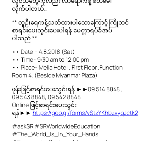
လူငယ်တွေကိုလည်း လာရောက်ဖို့ ဖိတ်ခေါ်
လိုက်ပါတယ်…
** လူဦးရေကန့်သတ်ထားပါသောကြောင့် ကြိုတင်
စာရင်းပေးသွင်းပေးပါရန် မေတ္တာရပ်ခံအပ်
ပါသည် **
•• Date – 4.8.2018 (Sat)
•• Time- 9:30 am to 12:00 pm
•• Place- Melia Hotel , First Floor ,Function
Room 4, (Beside Myanmar Plaza)
ဖုန်းဖြင့်စာရင်းပေးသွင်းရန် ►►09 514 8848 ,
09 543 8848, 09 542 8848
Online ဖြင့်စာရင်းပေးသွင်း
ရန်►►
https://goo.gl/forms/vStzYKhbzvyqJctk2
#askSR #SRWorldwideEducation
#The_World_Is_In_Your_Hands