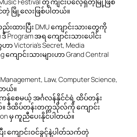
sic Festival တို့ ကျင်းပလေ့ရှိတဲ့မြို့ဖြစ်
်တဲ့ မြို့လေးဖြစ်ပါတယ်။
့စည်းထားပြီး DMU ကျောင်းသားတွေကို
်။ ဒီ Program အရ ကျောင်းသားပေါင်း
ဟာ Victoria’s Secret, Media
ing ကျောင်းသားများဟာ Grand Central
nd Management, Law, Computer Science,
ပါတယ်။
န်စေမယ့် အင်္ဂလန်နိုင်ငံရဲ့ ထိပ်တန်း
။ ဒီထိပ်တန်းတက္ကသိုလ်ကို ကျောင်း
ion မှ ကူညီပေးနိုင်ပါတယ်။
း ကျောင်းဝင်ခွင့်နဲ့ပါတ်သက်တဲ့