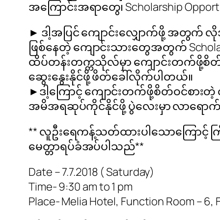
အကြောင်းအရာတွေ၊ Scholarship Opportu
► ဒါ့အပြင် ကျောင်းလျှောက်ဖို့ အတွက် လ
ဖြစ်နေတဲ့ ကျောင်းသားတွေအတွက် Scholarsh
ထိပ်တန်းတက္ကသိုလ်မှာ ကျောင်းတက်ဖို့စိတ
ဆွေးနွေးနိုင်ဖို့ ဖိတ်ခေါ်လိုက်ပါတယ်။
►ဒါ့ကြောင့် ကျောင်းတက်ဖို့စိတ်ဝင်စားတဲ
အမိအရဆုပ်ကိုင်နိုင်ဖို့ ပွဲလေးမှာ လာရောက်
** လူဦးရေကန့်သတ်ထားပါသောကြောင့် က
မေတ္တာရပ်ခံအပ်ပါသည်**
Date – 7.7.2018 ( Saturday)
Time- 9:30 am to 1 pm
Place- Melia Hotel, Function Room – 6, 