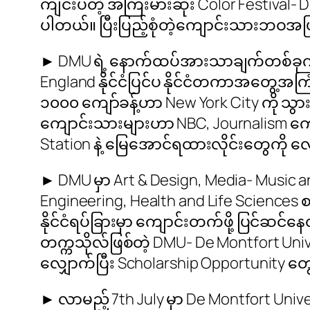
ကျင်းပတဲ့ အကြီးမားဆုံး Color Festival- Diw
ပါတယ်။ ပြီးပြည့်စုံတဲ့ကျောင်းသားဘဝအပြင
► DMU ရဲ့ နောက်ထပ်အားသာချက်တစ်ခုကတေ
England နိုင်ငံပြင်ပ နိုင်ငံတကာအတွေ့အက
၁၀၀၀ ကျော်ခန့်ဟာ New York City ကို သွ
ကျောင်းသားများဟာ NBC, Journalism ကျေ
Station နဲ့ မြေအောင်ရထားလိုင်းတွေကို
► DMU မှာ Art & Design, Media- Music 
Engineering, Health and Life Science
နိုင်ငံရပ်ခြားမှာ ကျောင်းတက်ဖို့ ပြင်ဆင်န
တက္ကသိုလ်ဖြစ်တဲ့ DMU- De Montfort Uni
လျှောက်ပြီး Scholarship Opportunity တွ
► လာမည့် 7th July မှာ De Montfort Unive