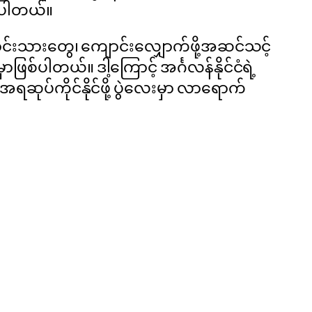
်ပါတယ်။
ာင်းသားတွေ၊ ကျောင်းလျှောက်ဖို့အဆင်သင့်
်ပါတယ်။ ဒါ့ကြောင့် အင်္ဂလန်နိုင်ငံရဲ့
ဆုပ်ကိုင်နိုင်ဖို့ ပွဲလေးမှာ လာရောက်