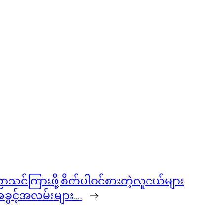
ာသင်ကြားဖို့ စိတ်ပါဝင်စားတဲ့လူငယ်များ
ွင့်အလမ်းများ….
→