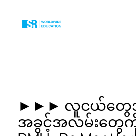
Skip
to
content
►►► လူငယ်တွေအ
အခွင့်အလမ်းတွေကို