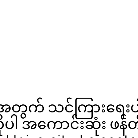
တွက် သင်ကြားရေးပါ
ပါ အကောင်းဆုံး ဖန်တ