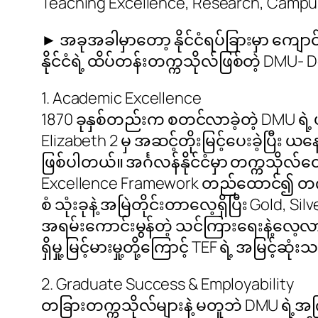
Teaching Excellence, Research, Campus 
► အခုအခါမှာတော့ နိုင်ငံရပ်ခြားမှာ ကျောင
နိုင်ငံရဲ့ ထိပ်တန်းတက္ကသိုလ်ဖြစ်တဲ့ DM
1. Academic Excellence
1870 ခုနှစ်တည်းက စတင်လာခဲ့တဲ့ DMU ရဲ့ 
Elizabeth 2 မှ အဆင့်တိုးမြင့်ပေးခဲ့ပြီး 
ဖြစ်ပါတယ်။ အင်္ဂလန်နိုင်ငံမှာ တက္ကသိုလ
Excellence Framework တည်ထောင်၍ တက္ကသိ
စံ သုံးခုနဲ့ အမြဲတိုင်းတာလေ့ရှိပြီး Gold
အရမ်းကောင်းမွန်တဲ့ သင်ကြားရေးနဲ့လေ့လာ
ရှိမှု့ မြင့်မားမှု့တို့ကြောင့် TEF ရဲ့ အမြင့်
2. Graduate Success & Employability
တခြားတက္ကသိုလ်များနဲ့ မတူဘဲ DMU ရဲ့အက