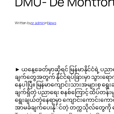
DMU- De Montfort 
Written by
sr admin
in
News
► ယနေ့ခေတ်မှာဆိုရင် မြန်မာနိုင်ငံရဲ့ ပညာ
ချက်တွေအတွက် နိုင်ငံရပ်ခြားမှာ သွာ
နေပါပြီ။ မြန်မာကျောင်းသားအများစု ရွေးချ
ချက်ရှိတဲ့ ပညာရေး စနစ်ကြောင့် ထိပ်တန်
ရွေးချယ်တဲ့နေရာမှာ ကျောင်းကောင်းကောင်
အာမခံချက်ပေးနို်င်တဲ့ တက္ကသိုလ်တွေကို ရွ