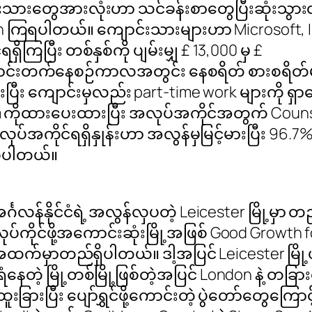
းသားတွေအားလုံးဟာ သင်ခန်းစာတွေပြီးဆုံးသွားတာန
n ကြရပါတယ်။ ကျောင်းသားများဟာ Microsoft, IBM
ှိကြပြီး တစ်နှစ်ကို ပျမ်းမျှ £ 13,000 မှ £
ျောင်းတက်နေစဉ်ကာလအတွင်း နေစရိတ် စားစရိတ
းပြီး ကျောင်းမှလည်း part-time work များကို 
m ကိုထားပေးထားပြီး အလုပ်အကိုင်အတွက် Couns
လုပ်အကိုင်ရရှိနှုန်းဟာ အလွန်မှမြင့်မားပြီး 96.7%
စ်ပါတယ်။
န်နိုင်ငံရဲ့ အလွန်လှပတဲ့ Leicester မြို့မှာ 
်လုပ်ကိုင်ဖို့အကောင်းဆုံးမြို့အဖြစ် Good Growth
ု့ရဲ့ အထက်မှာတည်ရှိပါတယ်။ ဒါ့အပြင် Leicester မြ
ံနေတဲ့ မြို့တစ်မြို့ဖြစ်တဲ့အပြင် London နဲ့ တခ
ားပြီး ပျော်ရွှင်ဖို့ကောင်းတဲ့ ပွဲတော်တွေကြောင့်လ