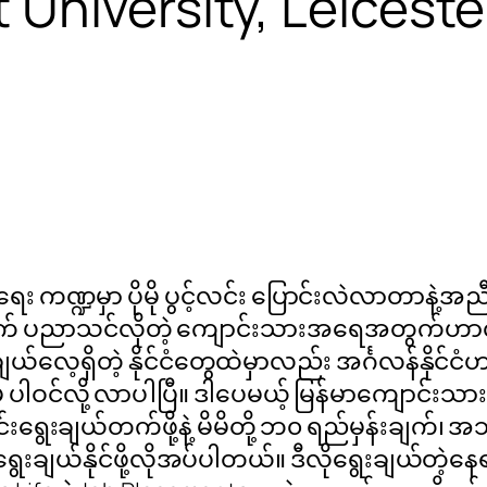
University, Leiceste
ရေး ကဏ္ဍမှာ ပိုမို ပွင့်လင်း ပြောင်းလဲလာတာနဲ့အည
းရောက် ပညာသင်လိုတဲ့ ကျောင်းသားအရေအတွက်ဟာ
ယ်လေ့ရှိတဲ့ နိုင်ငံတွေထဲမှာလည်း အင်္ဂလန်နိုင်
းမှ ပါဝင်လို့ လာပါပြီ။ ဒါပေမယ့် မြန်မာကျောင
းရွေးချယ်တက်ဖို့နဲ့ မိမိတို့ ဘ၀ ရည်မှန်းချ
ေးချယ်နိုင်ဖို့လိုအပ်ပါတယ်။ ဒီလိုရွေးချယ်တဲ့နေရ