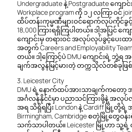
Undergraduate နဲ့ Postgraduate ကျောင်
Workplace program ကို ၁၂ လကြာ ဝင် joi
ထိပ်တန်းကုမ္မဏီများဝင်ရောက်လုပ်ကိုင်ခွင့်ရရ
18,000 ကြားရရှိကြပါတယ်။ ဒါ့အပြင် က
ကျောင်းမှ တရားဝင် အလုပ်လုပ်ခွင့်ပေးထာ
အတွက် Careers and Employability Tea
တယ်။ ဒါ့ကြောင့်ပဲ DMU ကျောင်းရဲ့ ဘွဲ့ရ အ
ချက်အလွန်မြင့်မားတဲ့ တက္ကသိုလ်တစ်ခုဖြ
3. Leicester City
DMU ရဲ့ နောက်ထပ်အားသာချက်ကတော့ အင်္ဂလ
အင်္ဂလန်နိုင်ငံမှာ ပညာသင်ကြားဖို့နဲ့ အလုပ
အရ သိရှိရပြီး London နဲ့ Cardiff မြို့တိ
Birmingham, Cambridge စတဲ့မြို့တွေဝန်းရ
သက်သာပါတယ်။ Leicester မြို့ဟာ သူ့ရဲ့ ထူးခြ