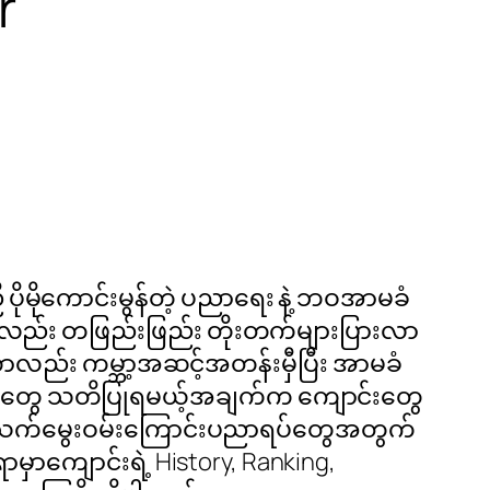
r
ီ ပိုမိုကောင်းမွန်တဲ့ ပညာရေး နဲ့ ဘဝအာမခံ
လည်း တဖြည်းဖြည်း တိုးတက်များပြားလာ
ငံဟာလည်း ကမ္ဘာ့အဆင့်အတန်းမှီပြီး အာမခံ
်းသားတွေ သတိပြုရမယ့်အချက်က ကျောင်းတွေ
က်၊ အသက်မွေးဝမ်းကြောင်းပညာရပ်တွေအတွက်
ာမှာကျောင်းရဲ့ History, Ranking,