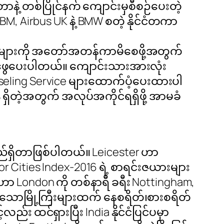
ဲ့ တစ်ပြိုင်နက် ကျောင်းမှစီစဉ်ပေးတဲ့
, Airbus UK နဲ့ BMW စတဲ့ နိုင်ငံတကာ
်များကို အတော်အတန်ကာမိစေဖို့အတွက်
ရှာဖွေပေးပါတယ်။ ကျောင်းသားအားလုံး
eling Service များထောက်ပံ့ပေးထားပါ
 ရှိတဲ့အတွက် အလုပ်အကိုင်ရရှိဖို့ အာမခံ
တည်ရှိတာဖြစ်ပါတယ်။ Leicester ဟာ
 for Cities Index-2016 ရဲ့ စာရင်းဇယားများ
ို့ဟာ London ကို တစ်နာရီ ခရီး Nottingham,
ြားသောမြို့ကြီးများထက် နေစရိတ်၊စားစရိတ်
ည်း ထင်ရှားပြီး India နိုင်ငံပြင်ပမှာ