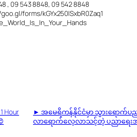
848 , 09 543 8848, 09 542 8848
://goo.gl/forms/kGYx250lSxbR0Zaq1
e_World_Is_In_Your_Hands
 1 Hour
► အမေရိကန်နိုင်ငံမှာ သွားရောက်ပည
😍
လာရောက်လေ့လာသင့်တဲ့ ပညာရေးအခ