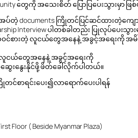
nity တွေကို အသေးစိတ် ပြောပြပေးသွားမှာ ဖြစ
ိုအပ်တဲ့ documents ကြိုတင်ပြင်ဆင်ထားတဲ့ကျေ
ip Interview ပါတစ်ခါတည်း ပြုလုပ်ပေးသွားမှာဖြစ
်ဝင်စားတဲ့ လူငယ်တွေအနေနဲ့ အခွင့်အရေးကို အမိအရ
့ လူငယ်တွေအနေနဲ့ အခွင့်အရေးကို
ဆွေးနွေးနိုင်ဖို့ ဖိတ်ခေါ်လိုက်ပါတယ်။
ြိုတင်စာရင်းပေး၍လာရောက်ပေးပါရန်
First Floor ( Beside Myanmar Plaza)