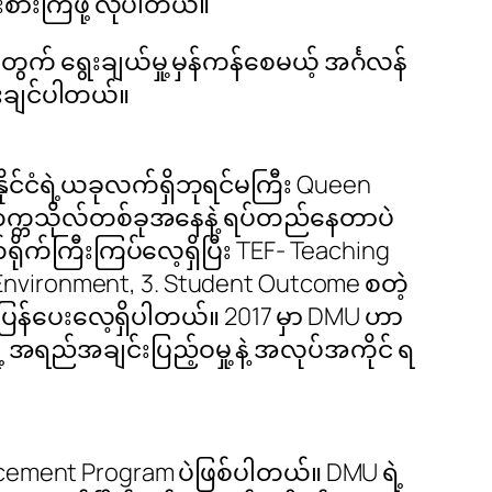
စားကြဖို့ လိုပါတယ်။
က် ရွေးချယ်မှု့ မှန်ကန်စေမယ့် အင်္ဂလန်
ေးချင်ပါတယ်။
ိုင်ငံရဲ့ယခုလက်ရှိဘုရင်မကြီး Queen
ိုးရတက္ကသိုလ်တစ်ခုအနေနဲ့ ရပ်တည်နေတာပဲ
ိုက်ကြီးကြပ်လေ့ရှိပြီး TEF- Teaching
Environment, 3. Student Outcome စတဲ့
ုတ်ပြန်ပေးလေ့ရှိပါတယ်။ 2017 မှာ DMU ဟာ
ရည်အချင်းပြည့်ဝမှု့ နဲ့ အလုပ်အကိုင် ရ
acement Program ပဲဖြစ်ပါတယ်။ DMU ရဲ့