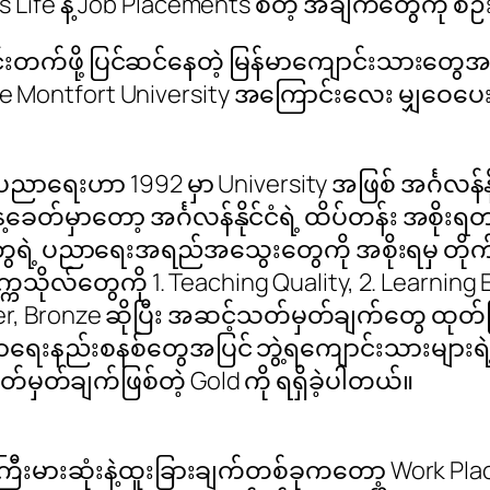
Life နဲ့ Job Placements စတဲ့ အချက်တွေကို စဉ်း
်းတက်ဖို့ ပြင်ဆင်နေတဲ့ မြန်မာကျောင်းသားတွေအတွ
U- De Montfort University အကြောင်းလေး မျှဝေပ
ပညာရေးဟာ 1992 မှာ University အဖြစ် အင်္ဂလန်န
ယနေ့ခေတ်မှာတော့ အင်္ဂလန်နိုင်ငံရဲ့ ထိပ်တန်း အစ
်တွေရဲ့ ပညာရေးအရည်အသွေးတွေကို အစိုးရမှ တိုက်ရ
ုလ်တွေကို 1. Teaching Quality, 2. Learning 
, Silver, Bronze ဆိုပြီး အဆင့်သတ်မှတ်ချက်တွေ ထ
ရေးနည်းစနစ်တွေအပြင် ဘွဲ့ရကျောင်းသားများရဲ့ အ
ဆုံးသတ်မှတ်ချက်ဖြစ်တဲ့ Gold ကို ရရှိခဲ့ပါတယ်။
ြီးမားဆုံးနဲ့ထူးခြားချက်တစ်ခုကတော့ Work Pl