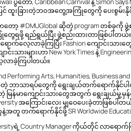
ali ပွဲတော်, Caribbean Carnival နဲ့ Simon Says Mu
် ထူးခြားတဲ့ဘဝအတွေ့အကြုံတွေကို ပေးစွမ်းနိုင
ာ့ #DMUGlobal ဆိုတဲ့ program တစ်ခုကို ဖွဲ
ြုံတွေရဖို့ ရည်ရွယ်ပြီး ဖွဲ့စည်းထားတာဖြစ်ပါတယ
ားရောက်လေ့လာခဲ့ကြပြီး Fashion ကျောင်းသားတွေ
ာင်းသားများဟာ New York Times နဲ့ Engineer
 လေ့လာခဲ့ကြပါတယ်။
and Performing Arts, Humanities, Business a
s စတဲ့ ဘာသာရပ်တွေကို ရွေးချယ်တက်ရောက်နိုင်
ေတဲ့ မြန်မာကျောင်းသားတွေအတွက် ရွေးချယ်မှု့ မှန်က
versity အကြောင်းလေး မျှဝေပေးခဲ့တာဖြစ်ပါတယ်
ေနဲ့အတူ တက်ရောက်နိုင်ဖို့ SR Worldwide Educat
rsityရဲ့ Country Manager ကိုယ်တိုင် လာရောက်ပြီ