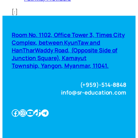
[:]
Room No. 1102, Office Tower 3, Times City
Complex, between KyunTaw and
HanTharWaddy Road, (Opposite Side of
Junction Square), Kamayut
Township, Yangon, Myanmar, 11041.
(+959)-514-8848
info@sr-education.com
Facebook
Instagram
YouTube
TikTok
Telegram