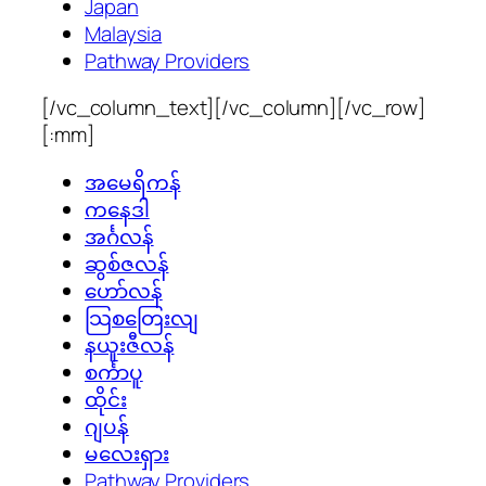
Japan
Malaysia
Pathway Providers
[/vc_column_text][/vc_column][/vc_row]
[:mm]
အမေရိကန်
ကနေဒါ
အင်္ဂလန်
ဆွစ်ဇလန်
ဟော်လန်
သြစတြေးလျ
နယူးဇီလန်
စင်္ကာပူ
ထိုင်း
ဂျပန်
မလေးရှား
Pathway Providers